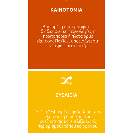
ΚΑΙΝΟΤΟΜΙΑ
Βασισμένη στις πρόσφατες
διαδικασίες και τεχνολογίες, η
πρωτοποριακή πλατφόρμα
εξέτασης FlexTest σας εισάγει στη
νέα ψηφιακή εποχή.
ΕΥΕΛΙΞΙΑ
Το FlexTest παρέχει πρόσβαση στην
εξεταστική διαδικασία με
ανεξαρτησία και ευελιξία χωρίς
περιορισμούς τόπου και χρόνου.