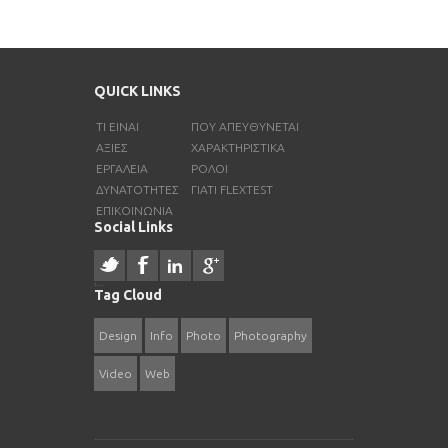
QUICK LINKS
ΤΙ ΕΊΝΑΙ
ΠΟΎ ΑΠΕΥΘΎΝΕΤΑΙ
ΑΞΊΕΣ
ΧΑΡΑΚΤΗΡΙΣΤΙΚΑ
ΕΡΓΑΛΕΙΑ
ΡΟΛΟΙ
ΔΥΝΑΤΟΤΗΤΕΣ
ΓΙΑΤΙ FLEXTEST
ΕΠΙΚΟΙΝΩΝΙΑ
Social Links
resizer
русские сериалы
Tag Cloud
Design
Info
Photo
Photography
Video
Web