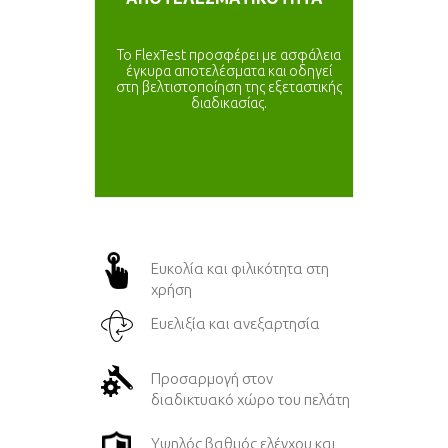
Το FlexTest προσφέρει με ασφάλεια
έγκυρα αποτελέσματα και οδηγεί
στη βελτιστοποίηση της εξεταστικής
διαδικασίας.
Ευκολία και φιλικότητα στη
χρήση
Ευελιξία και ανεξαρτησία
Προσαρμογή στον
διαδικτυακό χώρο του πελάτη
Υψηλός βαθμός ελέγχου και