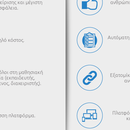
είρισης και μέγιστη
ανθρώπι
σφάλεια.
Αυτόματη
λό κόστος.
όλοι στη μαθησιακή
Εξατομίκ
α (εκπαιδευτής,
αν
νος, διαχειριστής).
Πλατφό
σση πλατφόρμα.
κ