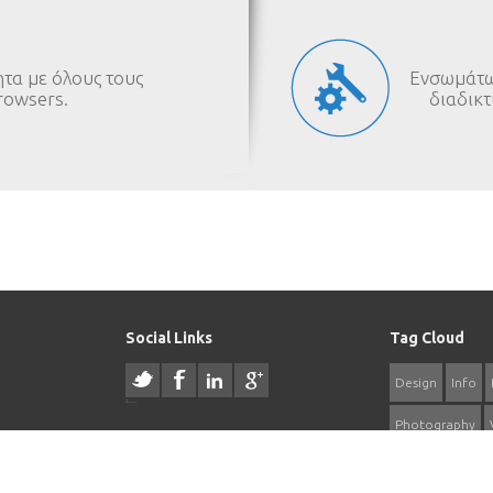
τα με όλους τους
Ενσωμάτω
rowsers.
διαδικτ
Social Links
Tag Cloud
Design
Info
resizer
русские сериалы
Photography