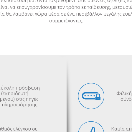
κπαίδευση και ανταποκρινόμενη στις διεθνείς εξελίξεις κα
είναι να εκσυγχρονίσουμε τον τρόπο εκπαίδευσης, μετουσι
ία θα λαμβάνει χώρα μέσα σε ένα περιβάλλον μεγάλης ευελι
συμμετέχοντες.
 εύκολη πρόσβαση
(εκπαιδευτή -
Φιλική
ενου) στις πηγές
σύνδ
ι πληροφόρησης.
θμός ελέγχου σε
Καμία απ