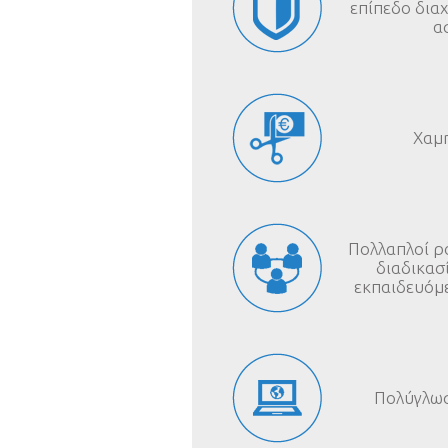
επίπεδο διαχ
α
Χαμη
Πολλαπλοί ρ
διαδικασί
εκπαιδευόμε
Πολύγλω